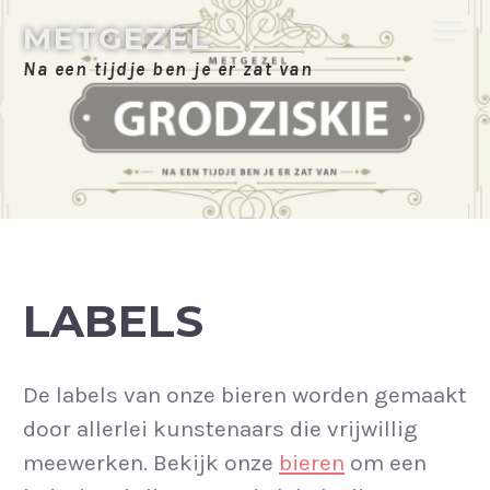
Skip
METGEZEL
to
Na een tijdje ben je er zat van
content
LABELS
De labels van onze bieren worden gemaakt
door allerlei kunstenaars die vrijwillig
meewerken. Bekijk onze
bieren
om een