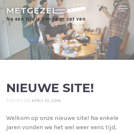
Skip
METGEZEL
to
Na een tijdje ben je er zat van
content
NIEUWE SITE!
POSTED ON
APRIL 10, 2016
Welkom op onze nieuwe site! Na enkele
jaren vonden we het wel weer eens tijd,